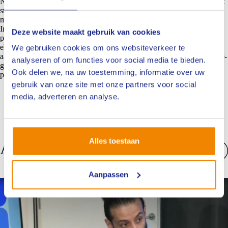
Na deze kick-off zal Ben Schimmel het proces begeleiden rondom het
starten van de intervisiegroepen, waar letselschadeprofessionals de
mogelijkheid krijgen om kennis en ervaringen uit te wisselen.
Intervisie is een methode waarbij professionals gezamenlijk
Deze website maakt gebruik van cookies
praktijkgerelateerde uitdagingen analyseren en bespreken om van
elkaars inzichten te leren. Deze gesprekken kunnen een breed scala
We gebruiken cookies om ons websiteverkeer te
aan onderwerpen omvatten, van ethische vraagstukken tot specialisme-
analyseren of om functies voor social media te bieden.
gerelateerde kwesties. Dit leidt tot groei en ontwikkeling op zowel
Ook delen we, na uw toestemming, informatie over uw
persoonlijk als professioneel vlak.
gebruik van onze site met onze partners voor social
media, adverteren en analyse.
Alles toestaan
Anderen bekeken ook
Bekijk alles
Aanpassen
Nieuws