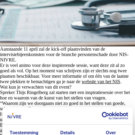
Aanstaande
11 april
zal de kick-off plaatsvinden van de
intervisiebijeenkomsten voor de branche personenschade door NIS-
NIVRE.
Er is veel animo voor deze inspirerende sessie, want deze zit al zo
goed als vol. Op het moment van schrijven zijn er slechts nog twee
plaatsen beschikbaar. Voor meer informatie of om één van de laatste
twee plekken te bemachtigen ga je naar de
website van het NIS
.
Wat kun je verwachten van dit event?
Spreker Thijs Ringelberg zal starten met een inspiratiesessie over het
hoe en waarom van de kunst van het stellen van vragen.
“Waarom zijn we doorgaans niet zo goed in het stellen van goede,
scherpe vragen?
Hoe komt het dat we snel zijn afgeleid en dat gesprekken soms
uitmonden in discussie of het geven van ongevraagd advies?
En vooral: hoe doen we het beter? Wat kunnen we leren van Socrates
als het gaat om het voeren van goede gesprekken?
Toestemming
Details
Over