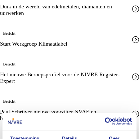
Duik in de wereld van edelmetalen, diamanten en
uurwerken
Bericht
Start Werkgroep Klimaatlabel
Bericht
Het nieuwe Beroepsprofiel voor de NIVRE Register-
Expert
Bericht
Paul Schrijver nieuwe voorzitter NVAE en
branchebestuurslid van ATV/Agrarisch/MB&I
Toestemming
Details
Over
Bericht