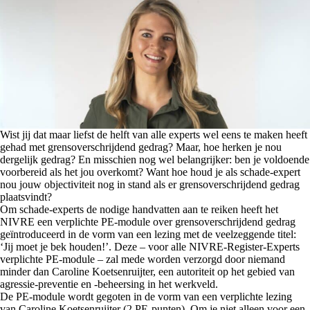
Wist jij dat maar liefst de helft van alle experts wel eens te maken heeft
gehad met grensoverschrijdend gedrag? Maar, hoe herken je nou
dergelijk gedrag? En misschien nog wel belangrijker: ben je voldoende
voorbereid als het jou overkomt?
Want hoe houd je als schade-expert
nou jouw objectiviteit nog in stand als er grensoverschrijdend gedrag
plaatsvindt?
Om schade-experts de nodige handvatten aan te reiken heeft het
NIVRE een verplichte PE-module over grensoverschrijdend gedrag
geïntroduceerd in de vorm van een lezing met de veelzeggende titel:
‘Jij moet je bek houden!’. Deze – voor alle NIVRE-Register-Experts
verplichte PE-module – zal mede worden verzorgd door niemand
minder dan Caroline Koetsenruijter, een autoriteit op het gebied van
agressie-preventie en -beheersing in het werkveld.
De PE-module wordt gegoten in de vorm van een verplichte lezing
van Caroline Koetsenruijter (2 PE-punten). Om je niet alleen voor een