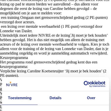
lezing op pad te sturen bieden we aanvullend – dus alleen voor
degenen die eerst de lezing van Caroline hebben gevolgd – de
mogelijkheid om je aan te melden voor:
een training Omgaan met grensoverschrijdend gedrag (2 PE-punten)
verzorgd door acteurs.
een lezing over mentale weerbaarheid (1 PE-punt) verzorgd door
Lonneke van Dasler.
Uiteindelijk moet iedere NIVRE-re de lezing´Jij moet je bek houden’
hebben gevolgd. Het is dus
niet
mogelijk om alleen de training met
acteurs of de lezing over mentale weerbaarheid te volgen. Kies je toch
alleen voor de training of de lezing van Lonneke van Dasler, dan is je
aanmelding
ongeldig
en word je aanmelding automatisch verwijderd.
Keuzeprogramma
Het programma rond grensoverschrijdend gedrag kent dus een
keuzeprogramma:
Verplichte
lezing Caroline Koetsenruijter ‘Jij moet je bek houden’ (2
PE-punten).
Verplichte
lezing Caroline Koetsenruijter ‘Jij moet je bek houden’ (2
PE-punten), aangevuld met een
vrijblijvende
training Omgaan met
grensoverschrijdend gedrag (2 PE-punten).
Verplichte
lezing Caroline Koetsenruijter ‘Jij moet je bek houden’ (2
Toestemming
Details
Over
PE-punten), aangevuld met een
vrijblijvende
lezing over mentale
weerbaarheid (1 PE-punt).
Let op
: Je kan dus pas deelnemen aan de aanvullende training of de