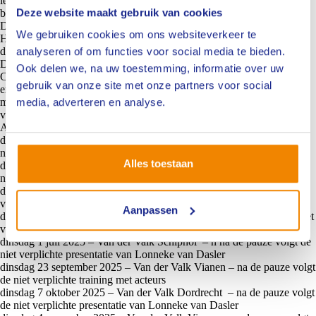
lezing van Lonneke
nadat
je de lezing ‘Jij moet je bek houden’ hebt
Deze website maakt gebruik van cookies
bijgewoond. Wil je een aanvullend programmaonderdeel bijwonen?
Dan moet je je hiervoor apart aanmelden.
We gebruiken cookies om ons websiteverkeer te
Heb jij al eerder deelgenomen aan de lezing ‘Jij moet je bek houden’,
analyseren of om functies voor social media te bieden.
dan heb jij uiteraard al aan je verplichting voldaan.
Data presentatie Caroline Koetsenruijter
Ook delen we, na uw toestemming, informatie over uw
Caroline Koetsenruijter zal in 2025 negen maal een presentatie geven
gebruik van onze site met onze partners voor social
en wel op vijf verschillende locaties. Na de pauze is er steeds de
media, adverteren en analyse.
mogelijkheid om een aanvullend, geheel vrijblijvend, onderdeel te
volgen. Alleen de lezing van Caroline volgen kan natuurlijk ook.
Alleen een aanvullend onderdeel volgen kan echter niet.
dinsdag 11 maart 2025 – Van der Valk Tilburg – na de pauze volgt de
niet verplichte presentatie van Lonneke van Dasler
Alles toestaan
dinsdag 13 mei 2025 – Van der Valk Vianen – na de pauze volgt de
niet verplichte training met acteurs
donderdag 22 mei 2025 – Van der Valk Apeldoorn – na de pauze
volgt de niet verplichte presentatie van Lonneke van Dasler
Aanpassen
dinsdag 3 juni 2025 – Van der Valk Vianen – na de pauze volgt de niet
verplichte training met acteurs
dinsdag 1 juli 2025 – Van der Valk Schiphol – n na de pauze volgt de
niet verplichte presentatie van Lonneke van Dasler
dinsdag 23 september 2025 – Van der Valk Vianen – na de pauze volgt
de niet verplichte training met acteurs
dinsdag 7 oktober 2025 – Van der Valk Dordrecht – na de pauze volgt
de niet verplichte presentatie van Lonneke van Dasler