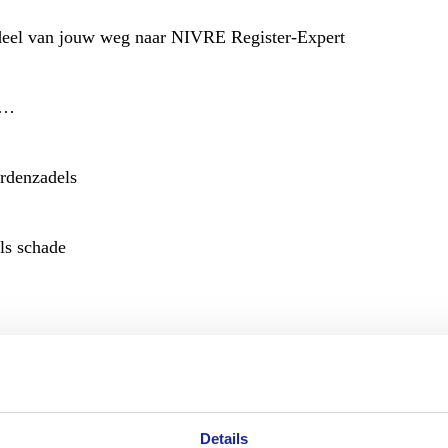
deel van jouw weg naar NIVRE Register-Expert
n…
ardenzadels
ls schade
el kon boeien; de klacht die voorkomen had kunnen worden
Details