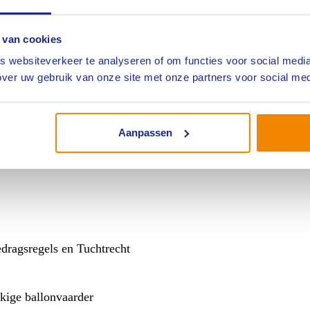
evoegde medewerker
 van cookies
 websiteverkeer te analyseren of om functies voor social media
ver uw gebruik van onze site met onze partners voor social med
oide
Aanpassen
ertrouwen in de beroepsgroep volstaat een simpel “sorry” niet.
dragsregels en Tuchtrecht
kkige ballonvaarder