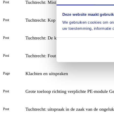
Tuchtrecht: Mistige communicatie en een onb
Post
Deze website maakt gebruik
Tuchtrecht: Kop van Jut bij kaakletsel
Post
We gebruiken cookies om ons
uw toestemming, informatie o
Tuchtrecht: De klager die zijn eigen ruiten ingo
Post
Tuchtrecht: Fout op fout: als het gaat om het v
Post
Klachten en uitspraken
Page
Grote toeloop richting verplichte PE-module Ge
Post
Tuchtrecht: uitspraak in de zaak van de ongelu
Post